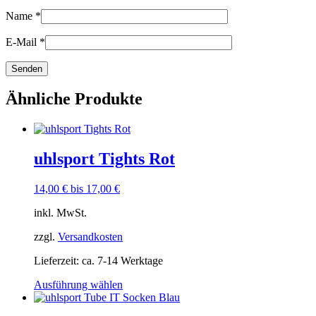
Name
*
E-Mail
*
Ähnliche Produkte
uhlsport Tights Rot
14,00
€
bis
17,00
€
inkl. MwSt.
zzgl.
Versandkosten
Lieferzeit:
ca. 7-14 Werktage
Dieses
Ausführung wählen
Produkt
weist