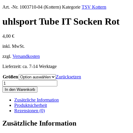
Art. -Nr.
1003710-04 (Kottern)
Kategorie
TSV Kottern
uhlsport Tube IT Socken Rot
4,00
€
inkl. MwSt.
zzgl.
Versandkosten
Lieferzeit:
ca. 7-14 Werktage
Größen
Zurücksetzen
uhlsport
Tube
In den Warenkorb
IT
Socken
Zusätzliche Information
Rot
Produktsicherheit
Menge
Rezensionen (0)
Zusätzliche Information