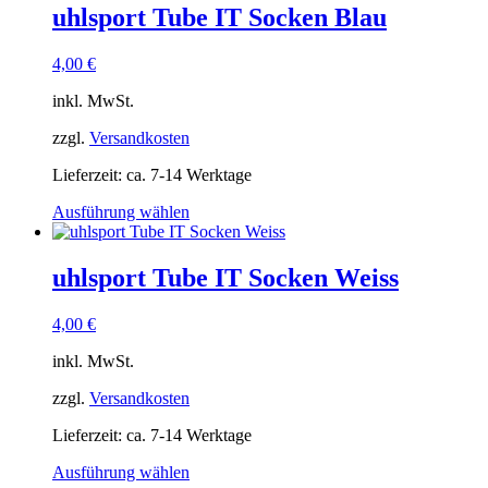
mehrere
uhlsport Tube IT Socken Blau
Varianten
auf.
4,00
€
Die
Optionen
inkl. MwSt.
können
auf
zzgl.
Versandkosten
der
Produktseite
Lieferzeit:
ca. 7-14 Werktage
gewählt
werden
Dieses
Ausführung wählen
Produkt
weist
mehrere
uhlsport Tube IT Socken Weiss
Varianten
auf.
4,00
€
Die
Optionen
inkl. MwSt.
können
auf
zzgl.
Versandkosten
der
Produktseite
Lieferzeit:
ca. 7-14 Werktage
gewählt
werden
Dieses
Ausführung wählen