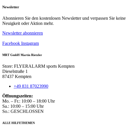
Produkt
weist
Newsletter
mehrere
Varianten
Abonnieren Sie den kostenlosen Newsletter und verpassen Sie keine
auf.
Neuigkeit oder Aktion mehr.
Die
Optionen
Newsletter abonnieren
können
auf
Facebook
Instagram
der
Produktseite
MRT GmbH Martin Rietzler
gewählt
werden
Store: FLYERALARM sports Kempten
Dieselstraße 1
87437 Kempten
+49 831 87023990
Öffnungszeiten:
Mo. – Fr.: 10:00 – 18:00 Uhr
Sa.: 10:00 – 15:00 Uhr
So.: GESCHLOSSEN
ALLE HILFETHEMEN