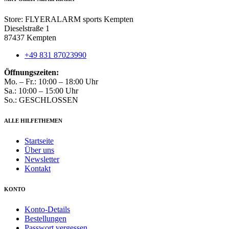
gewählt
werden
Store: FLYERALARM sports Kempten
Dieselstraße 1
87437 Kempten
+49 831 87023990
Öffnungszeiten:
Mo. – Fr.: 10:00 – 18:00 Uhr
Sa.: 10:00 – 15:00 Uhr
So.: GESCHLOSSEN
ALLE HILFETHEMEN
Startseite
Über uns
Newsletter
Kontakt
KONTO
Konto-Details
Bestellungen
Passwort vergessen