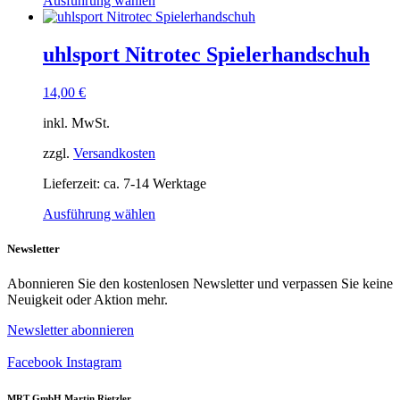
Ausführung wählen
Produkt
weist
mehrere
uhlsport Nitrotec Spielerhandschuh
Varianten
auf.
14,00
€
Die
Optionen
inkl. MwSt.
können
auf
zzgl.
Versandkosten
der
Produktseite
Lieferzeit:
ca. 7-14 Werktage
gewählt
werden
Dieses
Ausführung wählen
Produkt
weist
Newsletter
mehrere
Varianten
Abonnieren Sie den kostenlosen Newsletter und verpassen Sie keine
auf.
Neuigkeit oder Aktion mehr.
Die
Optionen
Newsletter abonnieren
können
auf
Facebook
Instagram
der
Produktseite
MRT GmbH Martin Rietzler