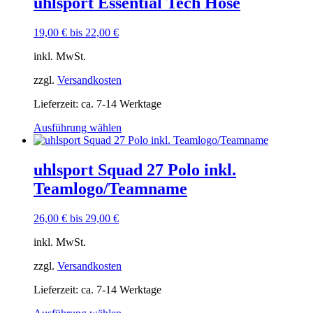
uhlsport Essential Tech Hose
19,00
€
bis
22,00
€
inkl. MwSt.
zzgl.
Versandkosten
Lieferzeit:
ca. 7-14 Werktage
Dieses
Ausführung wählen
Produkt
weist
mehrere
uhlsport Squad 27 Polo inkl.
Varianten
Teamlogo/Teamname
auf.
Die
Optionen
26,00
€
bis
29,00
€
können
auf
inkl. MwSt.
der
Produktseite
zzgl.
Versandkosten
gewählt
Lieferzeit:
ca. 7-14 Werktage
werden
Dieses