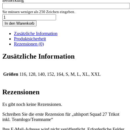
Bemerkung
Sie müssen weniger als 250 Zeichen eingeben.
uhlsport
Squad
In den Warenkorb
27
Trikot
Zusätzliche Information
inkl.
Produktsicherheit
Teamlogo/Teamname
Rezensionen (0)
Menge
Zusätzliche Information
Größen
116, 128, 140, 152, 164, S, M, L, XL, XXL
Rezensionen
Es gibt noch keine Rezensionen.
Schreiben Sie die erste Rezension für „uhlsport Squad 27 Trikot
inkl. Teamlogo/Teamname“
Ihre E-Mail-Adresse wird nicht veröffentlicht.
Erforderliche Felder