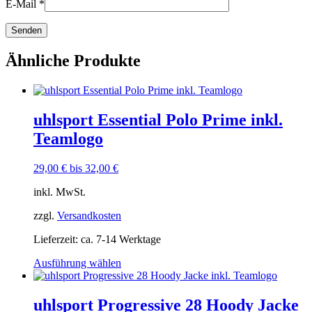
E-Mail
*
Ähnliche Produkte
uhlsport Essential Polo Prime inkl.
Teamlogo
29,00
€
bis
32,00
€
inkl. MwSt.
zzgl.
Versandkosten
Lieferzeit:
ca. 7-14 Werktage
Dieses
Ausführung wählen
Produkt
weist
mehrere
uhlsport Progressive 28 Hoody Jacke