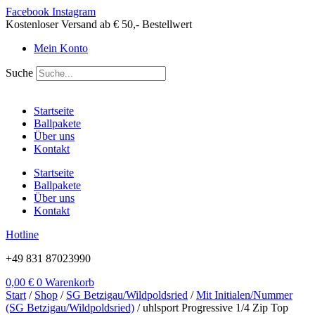
Zum
Facebook
Instagram
Inhalt
Kostenloser Versand ab € 50,- Bestellwert
springen
Mein Konto
Suche
Startseite
Ballpakete
Über uns
Kontakt
Startseite
Ballpakete
Über uns
Kontakt
Hotline
+49 831 87023990
0,00
€
0
Warenkorb
Start
/
Shop
/
SG Betzigau/Wildpoldsried
/
Mit Initialen/Nummer
(SG Betzigau/Wildpoldsried)
/ uhlsport Progressive 1/4 Zip Top