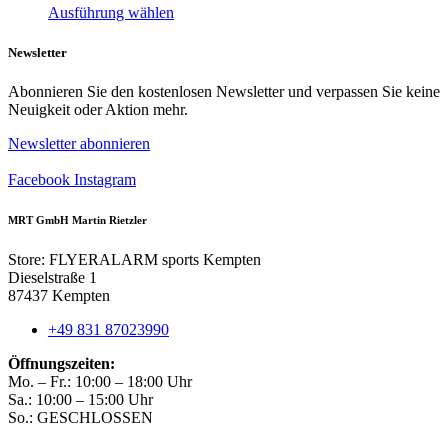
Dieses
Ausführung wählen
Produkt
weist
Newsletter
mehrere
Varianten
Abonnieren Sie den kostenlosen Newsletter und verpassen Sie keine
auf.
Neuigkeit oder Aktion mehr.
Die
Optionen
Newsletter abonnieren
können
auf
Facebook
Instagram
der
Produktseite
MRT GmbH Martin Rietzler
gewählt
werden
Store: FLYERALARM sports Kempten
Dieselstraße 1
87437 Kempten
+49 831 87023990
Öffnungszeiten:
Mo. – Fr.: 10:00 – 18:00 Uhr
Sa.: 10:00 – 15:00 Uhr
So.: GESCHLOSSEN