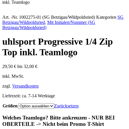
inkl. Teamlogo
Art. -Nr.
1002275-01 (SG Betzigau/Wildpoldsried)
Kategorien
SG
Betzigau/Wildpoldsried
,
Mit Initialen/Nummer (SG
Betzigau/Wildpoldsried)
uhlsport Progressive 1/4 Zip
Top inkl. Teamlogo
29,50
€
bis
32,00
€
inkl. MwSt.
zzgl.
Versandkosten
Lieferzeit:
ca. 7-14 Werktage
Größen
Zurücksetzen
Welches Teamlogo? Bitte ankreuzen - NUR BEI
OBERTEILE -> Nicht beim Promo T-Shirt