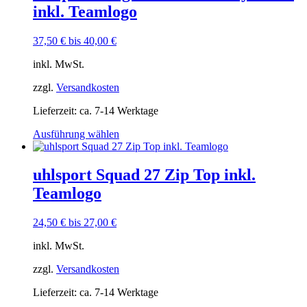
Varianten
inkl. Teamlogo
auf.
Die
Optionen
37,50
€
bis
40,00
€
können
auf
inkl. MwSt.
der
Produktseite
zzgl.
Versandkosten
gewählt
Lieferzeit:
ca. 7-14 Werktage
werden
Dieses
Ausführung wählen
Produkt
weist
mehrere
uhlsport Squad 27 Zip Top inkl.
Varianten
Teamlogo
auf.
Die
Optionen
24,50
€
bis
27,00
€
können
auf
inkl. MwSt.
der
Produktseite
zzgl.
Versandkosten
gewählt
Lieferzeit:
ca. 7-14 Werktage
werden