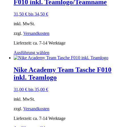
F010 inkl. Teamlogo/Teamname
31,50
€
bis
34,50
€
inkl. MwSt.
zzgl.
Versandkosten
Lieferzeit:
ca. 7-14 Werktage
Dieses
Ausführung wählen
Produkt
weist
mehrere
Nike Academy Team Tasche F010
Varianten
inkl. Teamlogo
auf.
Die
Optionen
31,00
€
bis
35,00
€
können
auf
inkl. MwSt.
der
Produktseite
zzgl.
Versandkosten
gewählt
Lieferzeit:
ca. 7-14 Werktage
werden