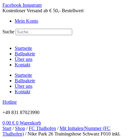
Zum
Facebook
Instagram
Inhalt
Kostenloser Versand ab € 50,- Bestellwert
springen
Mein Konto
Suche
Startseite
Ballpakete
Über uns
Kontakt
Startseite
Ballpakete
Über uns
Kontakt
Hotline
+49 831 87023990
0,00
€
0
Warenkorb
Start
/
Shop
/
FC Thalhofen
/
Mit Initialen/Nummer (FC
Thalhofen)
/ Nike Park 26 Trainingshose Schwarz F010 inkl.