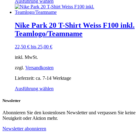
Dieses
Ausführung wählen
Produkt
weist
mehrere
Varianten
Nike Park 20 T-Shirt Weiss F100 inkl.
auf.
Teamlogo/Teamname
Die
Optionen
können
22,50
€
bis
25,00
€
auf
der
inkl. MwSt.
Produktseite
gewählt
zzgl.
Versandkosten
werden
Lieferzeit:
ca. 7-14 Werktage
Dieses
Ausführung wählen
Produkt
weist
Newsletter
mehrere
Varianten
Abonnieren Sie den kostenlosen Newsletter und verpassen Sie keine
auf.
Neuigkeit oder Aktion mehr.
Die
Optionen
Newsletter abonnieren
können