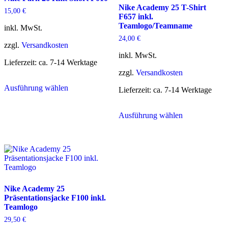
Nike Academy 25 T-Shirt
15,00
€
F657 inkl.
Teamlogo/Teamname
inkl. MwSt.
24,00
€
zzgl.
Versandkosten
inkl. MwSt.
Lieferzeit:
ca. 7-14 Werktage
zzgl.
Versandkosten
Dieses
Ausführung wählen
Produkt
Lieferzeit:
ca. 7-14 Werktage
weist
mehrere
Dieses
Ausführung wählen
Varianten
Produkt
auf.
weist
Die
mehrere
Optionen
Varianten
können
auf.
auf
Die
der
Optionen
Produktseite
können
Nike Academy 25
gewählt
auf
Präsentationsjacke F100 inkl.
werden
der
Teamlogo
Produktseite
gewählt
29,50
€
werden