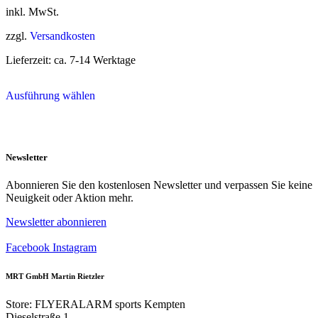
inkl. MwSt.
zzgl.
Versandkosten
Lieferzeit:
ca. 7-14 Werktage
Dieses
Ausführung wählen
Produkt
weist
mehrere
Varianten
auf.
Newsletter
Die
Optionen
Abonnieren Sie den kostenlosen Newsletter und verpassen Sie keine
können
Neuigkeit oder Aktion mehr.
auf
der
Newsletter abonnieren
Produktseite
gewählt
Facebook
Instagram
werden
MRT GmbH Martin Rietzler
Store: FLYERALARM sports Kempten
Dieselstraße 1