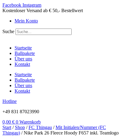
Zum
Facebook
Instagram
Inhalt
Kostenloser Versand ab € 50,- Bestellwert
springen
Mein Konto
Suche
Startseite
Ballpakete
Über uns
Kontakt
Startseite
Ballpakete
Über uns
Kontakt
Hotline
+49 831 87023990
0,00
€
0
Warenkorb
Start
/
Shop
/
FC Thingau
/
Mit Initialen/Nummer (FC
Thingau)
/ Nike Park 26 Fleece Hoody F657 inkl. Teamlogo