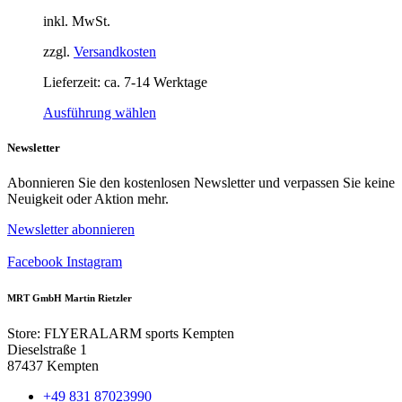
Optionen
inkl. MwSt.
können
auf
zzgl.
Versandkosten
der
Produktseite
Lieferzeit:
ca. 7-14 Werktage
gewählt
werden
Dieses
Ausführung wählen
Produkt
weist
Newsletter
mehrere
Varianten
Abonnieren Sie den kostenlosen Newsletter und verpassen Sie keine
auf.
Neuigkeit oder Aktion mehr.
Die
Optionen
Newsletter abonnieren
können
auf
Facebook
Instagram
der
Produktseite
MRT GmbH Martin Rietzler
gewählt
werden
Store: FLYERALARM sports Kempten
Dieselstraße 1
87437 Kempten
+49 831 87023990