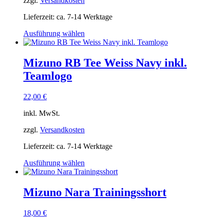
zzgl.
Versandkosten
Lieferzeit:
ca. 7-14 Werktage
Dieses
Ausführung wählen
Produkt
weist
mehrere
Mizuno RB Tee Weiss Navy inkl.
Varianten
Teamlogo
auf.
Die
Optionen
22,00
€
können
auf
inkl. MwSt.
der
Produktseite
zzgl.
Versandkosten
gewählt
Lieferzeit:
ca. 7-14 Werktage
werden
Dieses
Ausführung wählen
Produkt
weist
mehrere
Mizuno Nara Trainingsshort
Varianten
auf.
18,00
€
Die