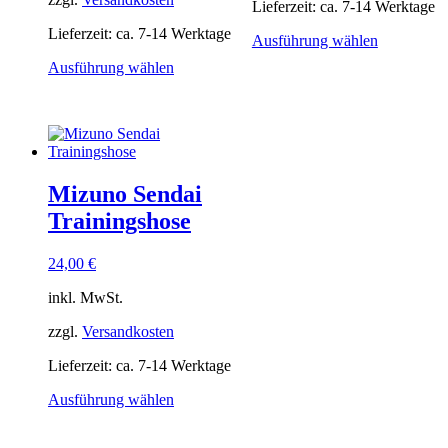
Lieferzeit:
ca. 7-14 Werktage
Lieferzeit:
ca. 7-14 Werktage
Dieses
Ausführung wählen
Produkt
Dieses
Ausführung wählen
weist
Produkt
mehrere
weist
Varianten
mehrere
auf.
Varianten
Die
auf.
Optionen
Die
können
Mizuno Sendai
Optionen
auf
können
Trainingshose
der
auf
Produktsei
der
gewählt
24,00
€
Produktseite
werden
gewählt
inkl. MwSt.
werden
zzgl.
Versandkosten
Lieferzeit:
ca. 7-14 Werktage
Dieses
Ausführung wählen
Produkt
weist