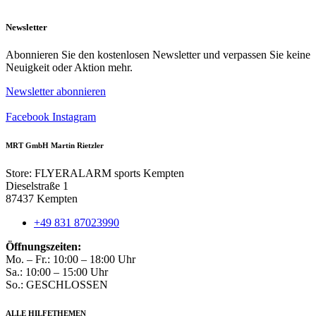
mehrere
Varianten
Newsletter
auf.
Die
Optionen
Abonnieren Sie den kostenlosen Newsletter und verpassen Sie keine
können
Neuigkeit oder Aktion mehr.
auf
Newsletter abonnieren
der
Produktseite
Facebook
Instagram
gewählt
werden
MRT GmbH Martin Rietzler
Store: FLYERALARM sports Kempten
Dieselstraße 1
87437 Kempten
+49 831 87023990
Öffnungszeiten:
Mo. – Fr.: 10:00 – 18:00 Uhr
Sa.: 10:00 – 15:00 Uhr
So.: GESCHLOSSEN
ALLE HILFETHEMEN