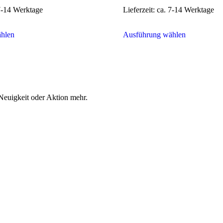
7-14 Werktage
Lieferzeit:
ca. 7-14 Werktage
Dieses
Dieses
hlen
Ausführung wählen
Produkt
Produkt
weist
weist
mehrere
mehrere
Varianten
Varianten
auf.
auf.
Die
Die
Optionen
Optionen
Neuigkeit oder Aktion mehr.
können
können
auf
auf
der
der
Produktseite
Produktseit
gewählt
gewählt
werden
werden