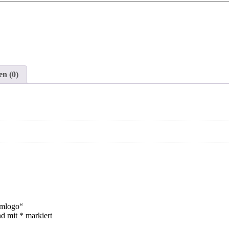
en (0)
amlogo“
nd mit
*
markiert