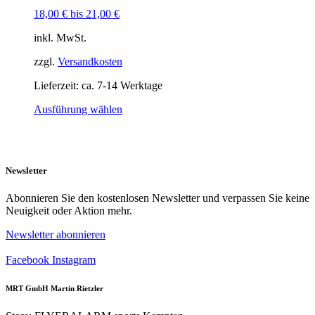
der
der
18,00
€
bis
21,00
€
Produktseite
Produktsei
gewählt
gewählt
inkl. MwSt.
werden
werden
zzgl.
Versandkosten
Lieferzeit:
ca. 7-14 Werktage
Dieses
Ausführung wählen
Produkt
weist
mehrere
Varianten
Newsletter
auf.
Die
Optionen
Abonnieren Sie den kostenlosen Newsletter und verpassen Sie keine
können
Neuigkeit oder Aktion mehr.
auf
Newsletter abonnieren
der
Produktseite
Facebook
Instagram
gewählt
werden
MRT GmbH Martin Rietzler