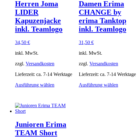
Herren Joma
Damen Erima
LIDER
CHANGE by
Kapuzenjacke
erima Tanktop
inkl. Teamlogo
inkl. Teamlogo
34,50
€
31,50
€
inkl. MwSt.
inkl. MwSt.
zzgl.
Versandkosten
zzgl.
Versandkosten
Lieferzeit:
ca. 7-14 Werktage
Lieferzeit:
ca. 7-14 Werktage
Dieses
Dieses
Ausführung wählen
Ausführung wählen
Produkt
Produkt
weist
weist
mehrere
mehrere
Varianten
Varianten
auf.
auf.
Die
Die
Junioren Erima
Optionen
Optionen
können
können
TEAM Short
auf
auf