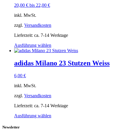
auf.
20,00
€
bis
22,00
€
Die
Optionen
inkl. MwSt.
können
auf
zzgl.
Versandkosten
der
Produktseite
Lieferzeit:
ca. 7-14 Werktage
gewählt
werden
Dieses
Ausführung wählen
Produkt
weist
mehrere
adidas Milano 23 Stutzen Weiss
Varianten
auf.
6,00
€
Die
Optionen
inkl. MwSt.
können
auf
zzgl.
Versandkosten
der
Produktseite
Lieferzeit:
ca. 7-14 Werktage
gewählt
werden
Dieses
Ausführung wählen
Produkt
weist
Newsletter
mehrere