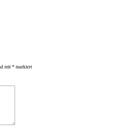
nd mit
*
markiert