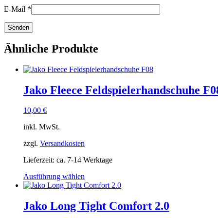
E-Mail
*
Ähnliche Produkte
Jako Fleece Feldspielerhandschuhe F0
10,00
€
inkl. MwSt.
zzgl.
Versandkosten
Lieferzeit:
ca. 7-14 Werktage
Dieses
Ausführung wählen
Produkt
weist
mehrere
Jako Long Tight Comfort 2.0
Varianten