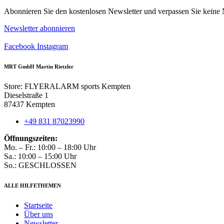
Varianten
Abonnieren Sie den kostenlosen Newsletter und verpassen Sie keine 
auf.
Die
Newsletter abonnieren
Optionen
können
Facebook
Instagram
auf
der
MRT GmbH Martin Rietzler
Produktseite
gewählt
Store: FLYERALARM sports Kempten
werden
Dieselstraße 1
87437 Kempten
+49 831 87023990
Öffnungszeiten:
Mo. – Fr.: 10:00 – 18:00 Uhr
Sa.: 10:00 – 15:00 Uhr
So.: GESCHLOSSEN
ALLE HILFETHEMEN
Startseite
Über uns
Newsletter