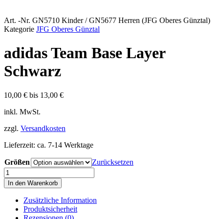
Art. -Nr.
GN5710 Kinder / GN5677 Herren (JFG Oberes Günztal)
Kategorie
JFG Oberes Günztal
adidas Team Base Layer
Schwarz
10,00
€
bis
13,00
€
inkl. MwSt.
zzgl.
Versandkosten
Lieferzeit:
ca. 7-14 Werktage
Größen
Zurücksetzen
adidas
Team
In den Warenkorb
Base
Layer
Zusätzliche Information
Schwarz
Produktsicherheit
Menge
Rezensionen (0)