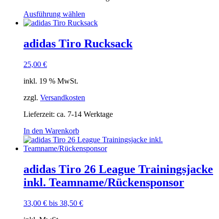
Dieses
Ausführung wählen
Produkt
weist
mehrere
adidas Tiro Rucksack
Varianten
auf.
25,00
€
Die
Optionen
inkl. 19 % MwSt.
können
auf
zzgl.
Versandkosten
der
Produktseite
Lieferzeit:
ca. 7-14 Werktage
gewählt
werden
In den Warenkorb
adidas Tiro 26 League Trainingsjacke
inkl. Teamname/Rückensponsor
33,00
€
bis
38,50
€