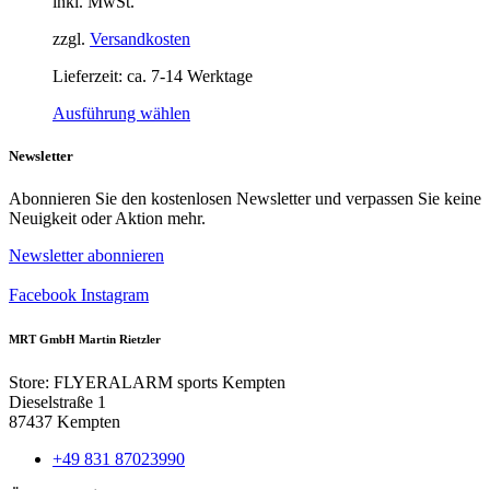
inkl. MwSt.
zzgl.
Versandkosten
Lieferzeit:
ca. 7-14 Werktage
Dieses
Ausführung wählen
Produkt
weist
Newsletter
mehrere
Varianten
Abonnieren Sie den kostenlosen Newsletter und verpassen Sie keine
auf.
Neuigkeit oder Aktion mehr.
Die
Optionen
Newsletter abonnieren
können
auf
Facebook
Instagram
der
Produktseite
MRT GmbH Martin Rietzler
gewählt
werden
Store: FLYERALARM sports Kempten
Dieselstraße 1
87437 Kempten
+49 831 87023990