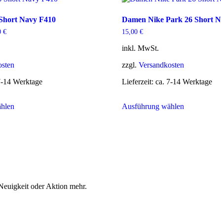
auf.
auf.
Die
Die
 Short Navy F410
Damen Nike Park 26 Short N
Optionen
Optionen
können
können
0
€
15,00
€
auf
auf
der
der
inkl. MwSt.
Produktseite
Produktseit
gewählt
gewählt
osten
zzgl.
Versandkosten
werden
werden
7-14 Werktage
Lieferzeit:
ca. 7-14 Werktage
Dieses
Dieses
hlen
Ausführung wählen
Produkt
Produkt
weist
weist
mehrere
mehrere
Varianten
Varianten
auf.
auf.
Die
Die
Optionen
Optionen
können
können
auf
auf
Neuigkeit oder Aktion mehr.
der
der
Produktseite
Produktseit
gewählt
gewählt
werden
werden