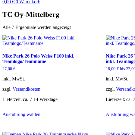
0,00
€
0
Warenkorb
TC Oy-Mittelberg
Alle 7 Ergebnisse werden angezeigt
Nike Park 26 Polo Weiss F100 inkl.
Nike Park 26 
Teamlogo/Teamname
inkl. Teamlo
27,00
€
18,00
€
bis
22,0
inkl. MwSt.
inkl. MwSt.
zzgl.
Versandkosten
zzgl.
Versandk
Lieferzeit:
ca. 7-14 Werktage
Lieferzeit:
ca. 
Dieses
Ausführung wählen
Ausführung wä
Produkt
weist
mehrere
Varianten