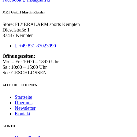
gewählt
werden
MRT GmbH Martin Rietzler
Store: FLYERALARM sports Kempten
Dieselstraße 1
87437 Kempten
+49 831 87023990
Öffnungszeiten:
Mo. – Fr.: 10:00 – 18:00 Uhr
Sa.: 10:00 – 15:00 Uhr
So.: GESCHLOSSEN
ALLE HILFETHEMEN
Startseite
Über uns
Newsletter
Kontakt
KONTO