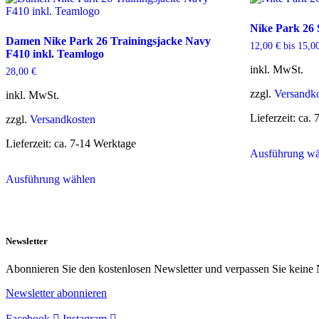
auf.
Die
Nike Park 26
Optionen
Damen Nike Park 26 Trainingsjacke Navy
können
12,00
€
bis
15,0
F410 inkl. Teamlogo
auf
der
inkl. MwSt.
28,00
€
Produktseite
gewählt
zzgl.
Versandk
inkl. MwSt.
werden
Lieferzeit:
ca. 
zzgl.
Versandkosten
Lieferzeit:
ca. 7-14 Werktage
Ausführung wä
Dieses
Ausführung wählen
Produkt
weist
mehrere
Varianten
auf.
Newsletter
Die
Optionen
Abonnieren Sie den kostenlosen Newsletter und verpassen Sie keine 
können
auf
Newsletter abonnieren
der
Produktseite
Facebook
Instagram