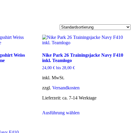
sshirt Weiss
Nike Park 26 Trainingsjacke Navy F410
ame
inkl. Teamlogo
24,00
€
bis
28,00
€
inkl. MwSt.
zzgl.
Versandkosten
Lieferzeit:
ca. 7-14 Werktage
Dieses
Ausführung wählen
Produkt
weist
mehrere
Varianten