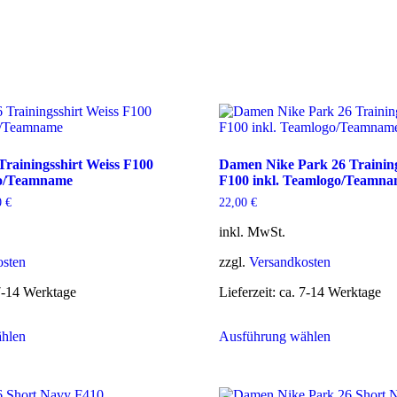
Trainingsshirt Weiss F100
Damen Nike Park 26 Training
go/Teamname
F100 inkl. Teamlogo/Teamn
0
€
22,00
€
inkl. MwSt.
osten
zzgl.
Versandkosten
7-14 Werktage
Lieferzeit:
ca. 7-14 Werktage
Dieses
Dieses
hlen
Ausführung wählen
Produkt
Produkt
weist
weist
mehrere
mehrere
Varianten
Varianten