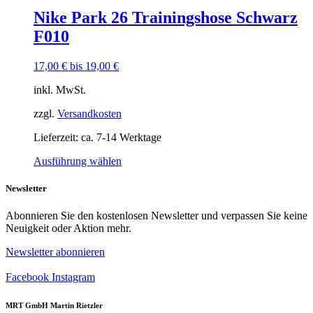
mehrere
Nike Park 26 Trainingshose Schwarz
Varianten
F010
auf.
Die
Optionen
17,00
€
bis
19,00
€
können
auf
inkl. MwSt.
der
Produktseite
zzgl.
Versandkosten
gewählt
Lieferzeit:
ca. 7-14 Werktage
werden
Dieses
Ausführung wählen
Produkt
weist
Newsletter
mehrere
Varianten
Abonnieren Sie den kostenlosen Newsletter und verpassen Sie keine
auf.
Neuigkeit oder Aktion mehr.
Die
Optionen
Newsletter abonnieren
können
auf
Facebook
Instagram
der
Produktseite
MRT GmbH Martin Rietzler
gewählt