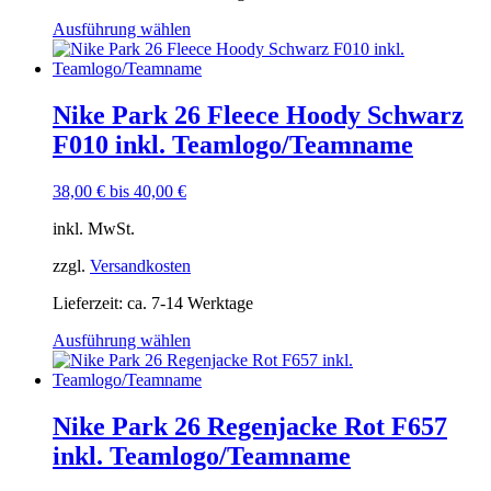
Ausführung wählen
Nike Park 26 Fleece Hoody Schwarz
F010 inkl. Teamlogo/Teamname
38,00
€
bis
40,00
€
inkl. MwSt.
zzgl.
Versandkosten
Lieferzeit:
ca. 7-14 Werktage
Dieses
Ausführung wählen
Produkt
weist
mehrere
Varianten
Nike Park 26 Regenjacke Rot F657
auf.
inkl. Teamlogo/Teamname
Die
Optionen