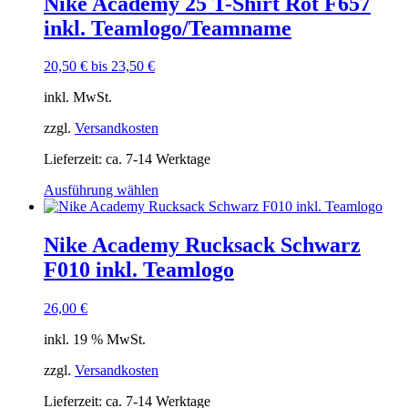
Nike Academy 25 T-Shirt Rot F657
auf.
inkl. Teamlogo/Teamname
Die
Optionen
können
20,50
€
bis
23,50
€
auf
der
inkl. MwSt.
Produktseite
gewählt
zzgl.
Versandkosten
werden
Lieferzeit:
ca. 7-14 Werktage
Dieses
Ausführung wählen
Produkt
weist
mehrere
Nike Academy Rucksack Schwarz
Varianten
F010 inkl. Teamlogo
auf.
Die
Optionen
26,00
€
können
auf
inkl. 19 % MwSt.
der
Produktseite
zzgl.
Versandkosten
gewählt
Lieferzeit:
ca. 7-14 Werktage
werden