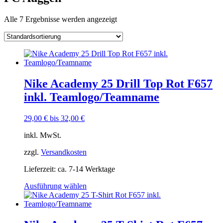
Alle 7 Ergebnisse werden angezeigt
Nike Academy 25 Drill Top Rot F657
inkl. Teamlogo/Teamname
29,00
€
bis
32,00
€
inkl. MwSt.
zzgl.
Versandkosten
Lieferzeit:
ca. 7-14 Werktage
Dieses
Ausführung wählen
Produkt
weist
mehrere
Varianten