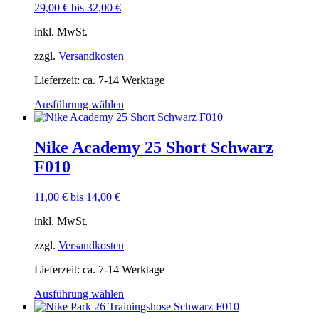
können
29,00
€
bis
32,00
€
auf
der
inkl. MwSt.
Produktseite
gewählt
zzgl.
Versandkosten
werden
Lieferzeit:
ca. 7-14 Werktage
Dieses
Ausführung wählen
Produkt
weist
mehrere
Nike Academy 25 Short Schwarz
Varianten
F010
auf.
Die
Optionen
11,00
€
bis
14,00
€
können
auf
inkl. MwSt.
der
Produktseite
zzgl.
Versandkosten
gewählt
Lieferzeit:
ca. 7-14 Werktage
werden
Dieses
Ausführung wählen
Produkt
weist